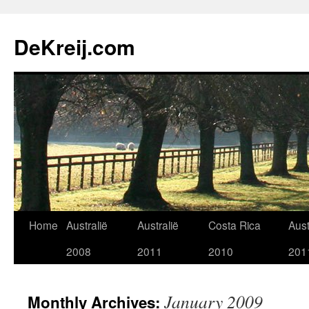
Skip
to
DeKreij.com
content
Home
Australië
Australië
Costa Rica
Aust
2008
2011
2010
201
January 2009
Monthly Archives: