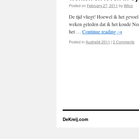
Posted on
February 27, 2011
by
Wilco
De tijd vliegt! Hoewel ik het gevoel
weken geleden dat ik het koude Neder
het …
Continue reading
→
Posted in
Australië 2011
|
2 Comments
DeKreij.com