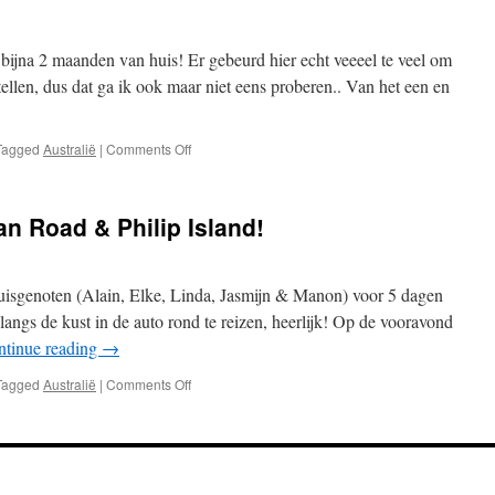
r bijna 2 maanden van huis! Er gebeurd hier echt veeeel te veel om
tellen, dus dat ga ik ook maar niet eens proberen.. Van het een en
on
Tagged
Australië
|
Comments Off
Life
can’t
be
n Road & Philip Island!
better!
uisgenoten (Alain, Elke, Linda, Jasmijn & Manon) voor 5 dagen
langs de kust in de auto rond te reizen, heerlijk! Op de vooravond
ntinue reading
→
on
Tagged
Australië
|
Comments Off
Melbourne,
Great
Ocean
Road
&