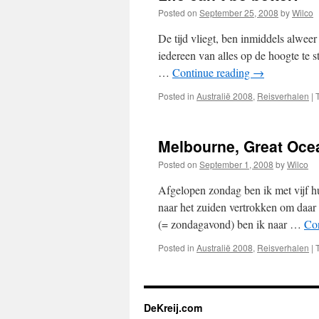
Posted on
September 25, 2008
by
Wilco
De tijd vliegt, ben inmiddels alwee
iedereen van alles op de hoogte te s
…
Continue reading
→
Posted in
Australië 2008
,
Reisverhalen
|
Melbourne, Great Ocea
Posted on
September 1, 2008
by
Wilco
Afgelopen zondag ben ik met vijf h
naar het zuiden vertrokken om daar 
(= zondagavond) ben ik naar …
Co
Posted in
Australië 2008
,
Reisverhalen
|
DeKreij.com