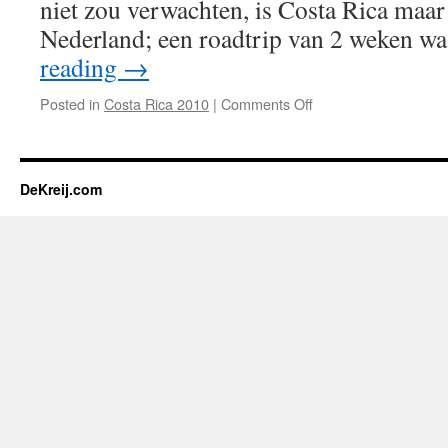
niet zou verwachten, is Costa Rica maar 
Nederland; een roadtrip van 2 weken 
reading
→
on
Posted in
Costa Rica 2010
|
Comments Off
Roadtrip
door
het
prachtige
DeKreij.com
Costa
Rica!