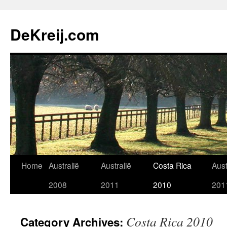
Skip
to
DeKreij.com
content
Home
Australië
Australië
Costa Rica
Aust
2008
2011
2010
201
Costa Rica 2010
Category Archives: