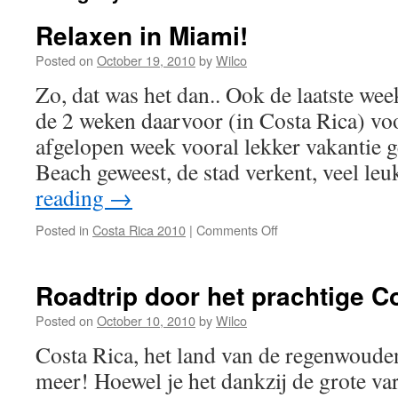
Relaxen in Miami!
Posted on
October 19, 2010
by
Wilco
Zo, dat was het dan.. Ook de laatste wee
de 2 weken daarvoor (in Costa Rica) vo
afgelopen week vooral lekker vakantie
Beach geweest, de stad verkent, veel l
reading
→
on
Posted in
Costa Rica 2010
|
Comments Off
Relaxen
in
Miami!
Roadtrip door het prachtige C
Posted on
October 10, 2010
by
Wilco
Costa Rica, het land van de regenwouden
meer! Hoewel je het dankzij de grote vari