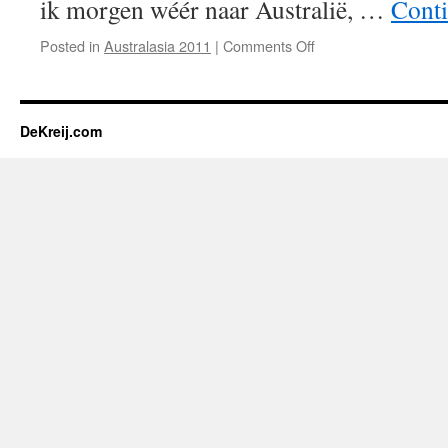
ik morgen wéér naar Australië, …
Cont
on
Posted in
Australasia 2011
|
Comments Off
There
and
back
again
DeKreij.com