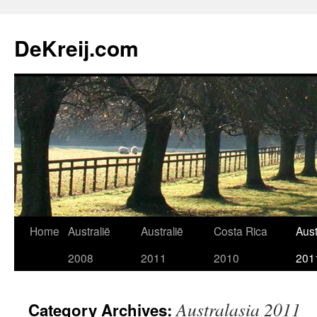
Skip
to
DeKreij.com
content
Home
Australië
Australië
Costa Rica
Aust
2008
2011
2010
201
Australasia 2011
Category Archives: