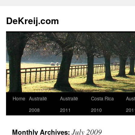
Skip
to
DeKreij.com
content
Home
Australië
Australië
Costa Rica
Aust
2008
2011
2010
201
July 2009
Monthly Archives: