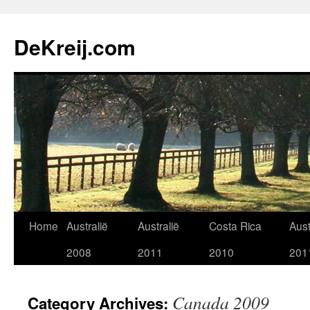
Skip
to
DeKreij.com
content
Home
Australië
Australië
Costa Rica
Aust
2008
2011
2010
201
Canada 2009
Category Archives: