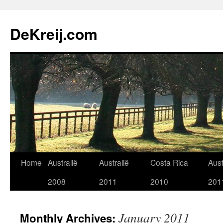
Skip
to
DeKreij.com
content
Home
Australië
Australië
Costa Rica
Aust
2008
2011
2010
201
January 2011
Monthly Archives: