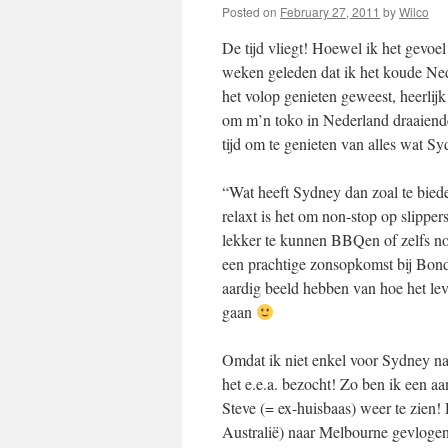
Posted on
February 27, 2011
by
Wilco
De tijd vliegt! Hoewel ik het gevoel
weken geleden dat ik het koude Neder
het volop genieten geweest, heerlij
om m’n toko in Nederland draaiend
tijd om te genieten van alles wat S
“Wat heeft Sydney dan zoal te biede
relaxt is het om non-stop op slippers
lekker te kunnen BBQen of zelfs no
een prachtige zonsopkomst bij Bondi
aardig beeld hebben van hoe het leven
gaan
Omdat ik niet enkel voor Sydney naa
het e.e.a. bezocht! Zo ben ik een 
Steve (= ex-huisbaas) weer te zien
Australië) naar Melbourne gevlogen 