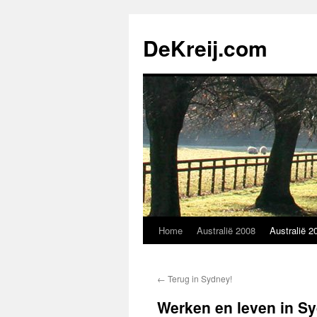
Skip
to
DeKreij.com
content
Home
Australië 2008
Australië 2
←
Terug in Sydney!
Werken en leven in S