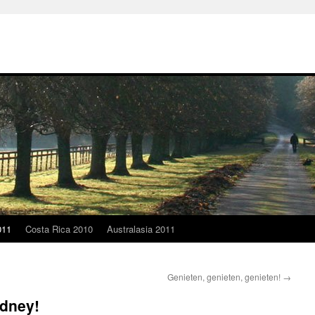
011
Costa Rica 2010
Australasia 2011
Genieten, genieten, genieten!
→
ydney!