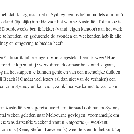
 heb dat ik nog maar net in Sydney ben, is het inmiddels al ruim 6
land (tijdelijk) inruilde voor het warme Australië! Tot nu toe is
k! Doordeweeks ben ik lekker (vanuit eigen kantoor) aan het werk
e te houden, en gedurende de avonden en weekenden heb ik alle
ydney en omgeving te bieden heeft.
n?”, hoor ik jullie vragen. Vooropgesteld: heerlijk weer! Hoe
 rond te lopen, uit je werk direct door naar het strand te gaan,
g na het stappen te kunnen genieten van een nachtelijke duik en
 Beach?! Omdat veel lezers (al dan niet van de verhalen) een
 er in Sydney uit kan zien, zal ik hier verder niet te veel op in
r Australië ben afgereisd wordt er uiteraard ook buiten Sydney
aantal weken geleden naar Melbourne gevlogen, voornamelijk om
! Die was datzelfde weekend vanuit Kalgoorie (= westkant
om ons (Rene, Stefan, Lieve en ik) weer te zien. In het kort: top