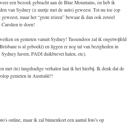
weer een bezoek gebracht aan de Blue Mountains, en heb ik
den van Sydney (± uurtje met de auto) geweest. Tot nu toe (op
 geweest, maar het “grote reizen” bewaar ik dan ook zoveel
t Carolien te doen!
 werken en genieten vanuit Sydney! Tussendoor zal ik ongetwijfeld
isbane is al geboekt) en liggen er nog tal van bezigheden in
de Sydney haven, PADI duikbrevet halen, etc).
n met (te) langdradige verhalen laat ik het hierbij. Ik denk dat de
 volop genieten in Australië!!
oto’s online, maar ik zal binnenkort een aantal foto’s op