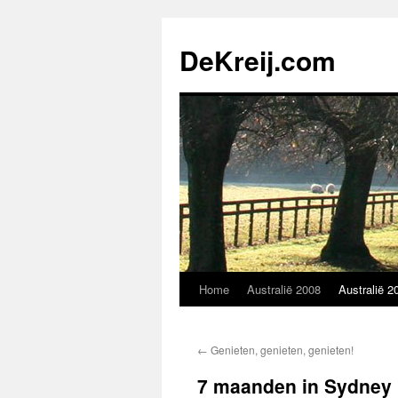
Skip
to
DeKreij.com
content
Home
Australië 2008
Australië 2
←
Genieten, genieten, genieten!
7 maanden in Sydney