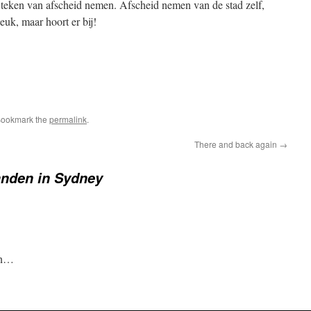
t teken van afscheid nemen. Afscheid nemen van de stad zelf,
euk, maar hoort er bij!
Bookmark the
permalink
.
There and back again
→
nden in Sydney
en…