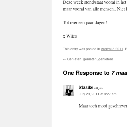
Deze week stond/staat vooral in he
maar vooral van alle mensen.. Niet l
Tot over een paar dagen!
x Wilco
This entry was posted in
Australië 2011
. 
←
Genieten, genieten, genieten!
One Response to
7 maa
Maaike
says:
July 29, 2011 at 3:27 am
Maar toch mooi geschrev