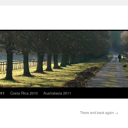
011
Costa Rica 2010
Australasia 2011
There and back again
→