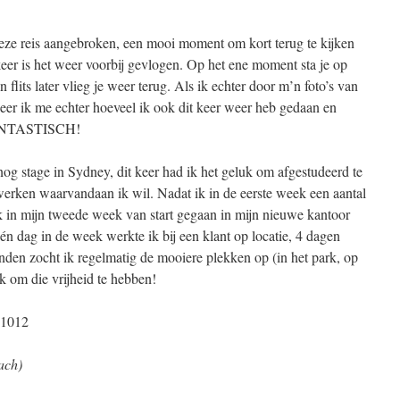
eze reis aangebroken, een mooi moment om kort terug te kijken
keer is het weer voorbij gevlogen. Op het ene moment sta je op
 flits later vlieg je weer terug. Als ik echter door m’n foto’s van
iseer ik me echter hoeveel ik ook dit keer weer heb gedaan en
FANTASTISCH!
nog stage in Sydney, dit keer had ik het geluk om afgestudeerd te
 werken waarvandaan ik wil. Nadat ik in de eerste week een aantal
 in mijn tweede week van start gegaan in mijn nieuwe kantoor
én dag in de week werkte ik bij een klant op locatie, 4 dagen
nden zocht ik regelmatig de mooiere plekken op (in het park, op
ijk om die vrijheid te hebben!
ach)