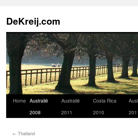
Skip
to
DeKreij.com
content
Home
Australië
Australië
Costa Rica
Aust
2008
2011
2010
201
←
Thailand