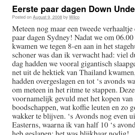
Eerste paar dagen Down Unde
Posted on
August 9, 2008
by
Wilco
Meteen nog maar een tweede verhaaltje e
paar dagen Sydney! Nadat we om 06.00 v
kwamen we tegen 8-en aan in het stagehu
schoner was dan ik verwacht had: viel d
dag hadden we vooral gigantisch slaapg
net uit de hektiek van Thailand kwamen,
hadden overgeslagen en tot ‘s avonds w
om meteen in het ritme te stappen. Dez
voornamelijk gevuld met het kopen van
boodschappen, wat koffie leuten en zo 
wakker te blijven. ‘s Avonds nog even ui
Easterns, waarna ik van half 10 ‘s avond
heb geslapen: het was blijkbaar nodig!